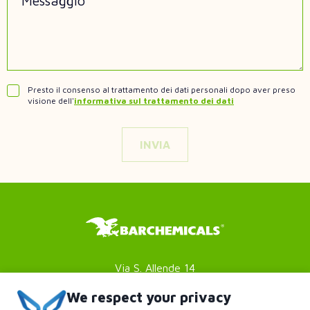
Presto il consenso al trattamento dei dati personali dopo aver preso
visione dell'
informativa sul trattamento dei dati
Via S. Allende 14
41051 Castelnuovo Rangone
We respect your privacy