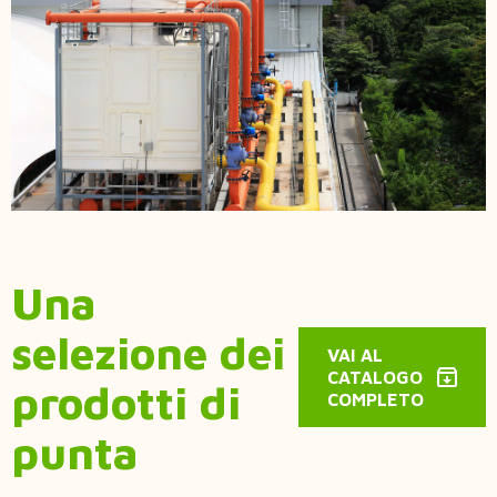
Una
selezione dei
VAI AL
CATALOGO
prodotti di
COMPLETO
punta