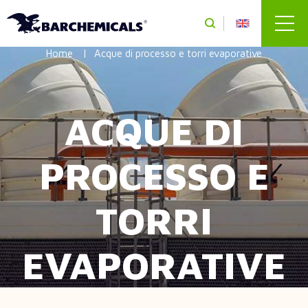
Salta al contenuto principale
Home
Acque di processo e torri evaporative
ACQUE DI
PROCESSO E
TORRI
EVAPORATIVE