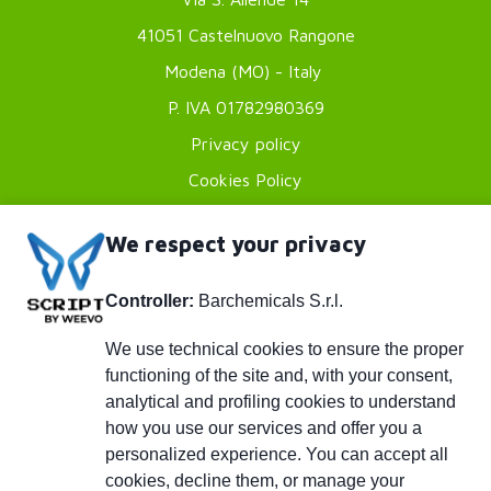
41051 Castelnuovo Rangone
Modena (MO) - Italy
P. IVA 01782980369
Footer
Privacy policy
Cookies Policy
menu
Credits
We respect your privacy
Piè
info@barchemicals.it
+39 059 536502
di
Controller:
Barchemicals S.r.l.
+39 059 536742
pagina
We use technical cookies to ensure the proper
functioning of the site and, with your consent,
Social
analytical and profiling cookies to understand
how you use our services and offer you a
personalized experience. You can accept all
© 2026 BARCHEMICALS
cookies, decline them, or manage your