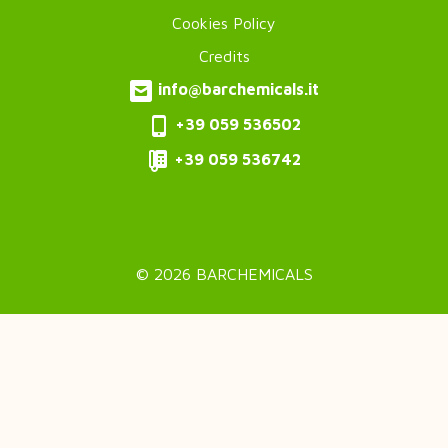
Cookies Policy
menu
Credits
Piè
info@barchemicals.it
+39 059 536502
di
+39 059 536742
pagina
Social
© 2026 BARCHEMICALS