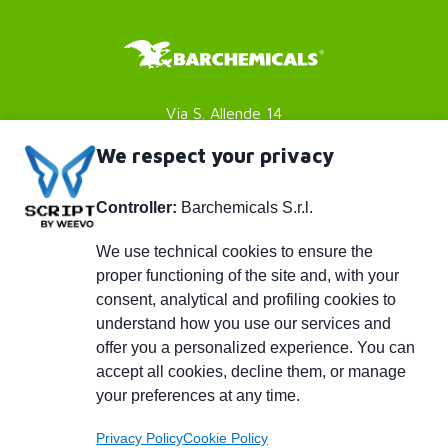
Via S. Allende 14
41051 Castelnuovo Rangone
We respect your privacy
Modena (MO) - Italy
Controller:
Barchemicals S.r.l.
P. IVA 01782980369
Footer
Privacy policy
We use technical cookies to ensure the
proper functioning of the site and, with your
Cookies Policy
menu
consent, analytical and profiling cookies to
Credits
understand how you use our services and
Piè
info@barchemicals.it
offer you a personalized experience. You can
accept all cookies, decline them, or manage
+39 059 536502
di
your preferences at any time.
+39 059 536742
pagina
Privacy Policy
Cookie Policy